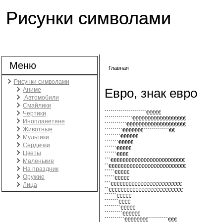
Рисунки символами
Меню
Главная
Вы здесь
Рисунки символами
Евро, знак евро
Аниме
Автомобили
Смайлики
`````````````````````€€€€€
Чертики
``````````````€€€€€€€€€€€€€€€€€€
Инопланетяне
```````````€€€€€€€€€€€€€€€€€€€€
Животные
`````````€€€€€€€`````````````€€
````````€€€€€€
Мультики
```````€€€€€
Сердечки
``````€€€€€
Цветы
``````€€€€
```€€€€€€€€€€€€€€€€€€€€€€€€€
Маленькие
``€€€€€€€€€€€€€€€€€€€€€€€€€€
На праздник
`````€€€€€
Оружие
`````€€€€€
```€€€€€€€€€€€€€€€€€€€€€€€€
Лица
``€€€€€€€€€€€€€€€€€€€€€€€€€
``````€€€€€
```````€€€€
````````€€€€€
`````````€€€€€€
``````````€€€€€€€€``````````€€€