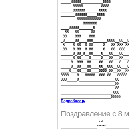
_____88888___________8888
______88888_________8888
______888888_______8888
_______888888_____8888
________888888888888
___________8888888
____88888_______8
__88___88______88
_88____888____888
_8_____88____888_______8888__88__
_8____8_88__8_88_____8___88_888_8
_88___8_88__8_88_____8___88__888_
______8_88_8__88____8___88___88__
______8_88____8_____8___88___88__
_____8__888__88____88___88___8___
_____8__88___88____88__888__88___
____8___88___88____8888_88__88__8
8888____8___88888__888_88___88888
888_____8__________________88
___________________________88
___________________________88
__________________________888
_________________________88888
Подробнее ▶
Поздравление с 8 м
___________________***____________
__________________******___________