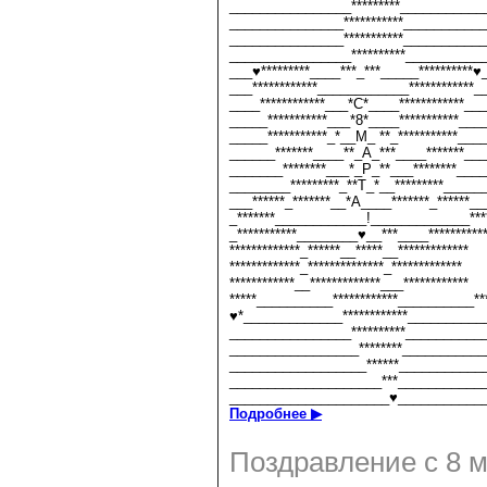
________________*********___________
_______________***********__________
_______________***********__________
________________**********__________
___♥*********____***_***_____**********♥
___************____________************_
____************___*С*____************__
_____***********___*8*____***********___
_____***********_*__М_ **_***********___
______*******____**_А_***____*******__
_______********___*_Р_**___********___
________*********_**Т_*__*********_____
___******_*******__*А____*******_******__
_*******____________!_____________***
_***********________♥__***____**********
*************_******__*****__*************
*************_**************_*************
************__*************___************
*****__________************__________**
♥*_____________************__________
________________**********__________
_________________********__________
__________________******___________
____________________***___________
_____________________♥___________
Подробнее ▶
Поздравление с 8 