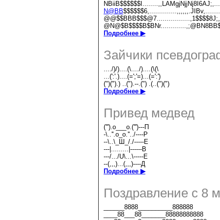
NBiiB$$$$$$I........,,LAMgjNjjNj8I6AJ;,..
N@BB
$$$$$$6,..............,,,,,,.JIBv,...
@@$$BBB$$$@7.................,1$$$$8J;,
@N@$B$$$$B$BNr.............,;@BN8BB$$
Подробнее ▶
Зайчики псевдогра
..../)/)....(\..../)....(\(\
...(':'.)....(=';'=)...(=':')
(")(").) ..(").--.(") .(..(")(")
Подробнее ▶
Привед медвед
(''').o___o.(''')---П
-\..''.o_o.''../----Р
--\..\_Ш_/./-----Е
---|.........|------В
---/.../U\...\-----Е
--(,,,)...(,,,)----Д
Подробнее ▶
Поздравление с 8 
______8888__________888888
____88___88_______88888888888