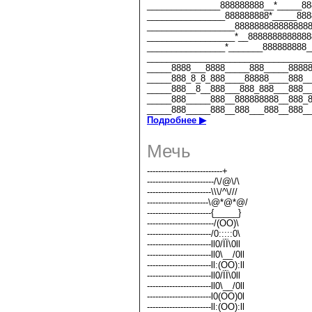
_______________888888888__*_____88
________________888888888*_____888
__________________888888888888888
__________________*__8888888888888
________________*_______888888888_
_________________________________
_____8888___8888_____888_____8888
_____888_8_8_888____88888____888_
_____888__8__888___888_888___888_
_____888_____888__888888888__888_
_____888_____888__888___888__888_
Подробнее ▶
Мечь
---------------------------+
------------------------/\/@\/\
-----------------------\\\/^\///
----------------------\@*@*@/
-----------------------{_____}
------------------------/(OO)\
-----------------------/0:::::0\
-----------------------ll0/ЇЇ\0ll
-----------------------ll0\__/0ll
-----------------------ll:(OO):ll
-----------------------ll0/ЇЇ\0ll
-----------------------ll0\__/0ll
-----------------------l0(OO)0l
-----------------------ll:(OO):ll