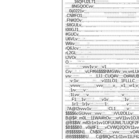
......,16QFU2L71;;;;;;;;;;,,,,,,,,.,,..,..,,.,,,
.....8NGQOCvv;,,,,,,,,,,,,,,.,,,,,..,,.........,,,
...0ij0221v;;,,............,,,,,,,,,,,,..,,,,,,,,,,,,
.CN#FO1;;,,................,,,,,,,,,,,,,,,,,;;;;;,.
.FN#2Ov;,...,....................,.,,..,,,,,,,,,...
;68GULv,,..,,,,,.,,.......................,...,....
t00GJ1,,...,,,,,,,,.,,..,.......................,...
#GUCv,,,,,,,,,,,,,,,,,................,.............,
U6VLv;;,,,;,,,,,,,..,,,,,,,,,.....,,.,,..,,,,,.....,
W6tv;;;;,,,,,,,;,,,,,,,,,,,,,,,,,,,,,,,,,,,,,,,,,,,,,,
rQ6Jcv;;,,,,,;;,,,,,,,,,,,,,,,,,,,,,,,,,,,,,,,,,,,,,;
rL2GL;,,,;,,,,,;;,,,,,,,,,,,,,,,,,,.,,,,,,,,,,,,,,,,;
tJVOr,,,,;;;,,;,,,,,,,,,,,..,.........,,,,,...,.,,,
O,;;,,,,,;;,;;,,,,................,....,,,......,,,,,..
;;;,.,,,,;,,;;vvv1v;v;,,;v1,,,,,,,..,,,,,,,,,..,..,,
Crv;,,;,,;,,,;vLF#66$$$NMGWv;;vv,vrrL
vrv;,;;;;,,,,,,,,,;;,,,1JJ,;CUQ#V;;;;Ot#W
...;v;1v;,,,,,.,,,,,;;,,,,;v111LO1;.,1FLLLC,;;,,
...;vrvvv;;;,,,,,,,,;;vvv;;;,;;,,v,,..,v1;;;vr1;v;;
...;1rv;;;;;;v;;,,,,,,,,,.,,.,,,,,;,,,..,,;;;;,;;,;;;;;
...;1Lvv;,,;;;v,,,,,,,,,,,,,;;;;,,,,...,,;v;;;,,,,,,,,
.....F1;;;,1v;;;;,,;,,,,;;v1v;,,,......,,;1v;,,,;;
.....1c1;;;1r1v;;;,,;;;;;;;1;,..........,,,,v;;;
;7A@I2rvvv1v;;;;;,,,,.,,,;CL1,,,...,;;v;;,,,;;;
$$$$6cGUrvvr;;;vvv;;;,,,,,;;rVU2OLLv;
B@$#;.m0L;;;11WA#ItOv;;;;vrV11vv1OJ
@B$$W..m82r1rr1vv1OFUUWL7LUQF2F
$B$$$B0...v0ij8F1;;;;;vCVWQ2QOV1
iB$$$$$N1....CN$0C;;;,,;;;vvv;;;;;;;;;vO#W
iBB$$$$$BU......C@$8QrrC1r11vv11LF62,