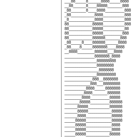
___88_____8______8888_____8888
__88______8____88888_______888
_88_______8____8888_________888
_88___________8888__________888
_8____________8888__________888
88___________88888__________888
88___________88888__________88
88___________88888_________888
88___________888888_______888
_88_____8____888888______8888
_88____8_____8888888____8888
__8888________888888___8888
______________8888888_8888
_______________888888888
_______________88888888
________________8888888
_______________888888888
_____________888__8888888
____________888___88888888
__________8888_____8888888
_________8888_______888888
________8888_________88888
_______88888_________888888
______88888__________888888
______88888___________88888
______8888____________88888
_____88888____________88888
_____88888____________8888
_____88888____________8888
_____88888___________88888