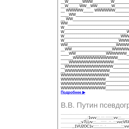
__W_______WWW_________W______
__W_____ WW__WW_______W______
__ WWWWW_____ WWWWWW______
____WW________________________
__ WW_________________________
WW____________________________
W______________________________
W______________________________
W____________________________WW
W___________________________WWW
WW________________________WWWW
__WW____________________WWWWW_
____WW_______________WWWWWW__
______WWWWWWWWWWWWW_______
____WWWWWWWWWWWWW_________
__WWWWWWWWWWWWWW__________
__WWWWWWWWWWWWW___________
WWWWWWWWWWWWWW____________
WWWWWWWWWWWWW_____________
WWWWWWWWWWWWW_____________
WWWWWWWWWWWWW_____________
Подробнее ▶
В.В. Путин псевдо
...........................................................
.....................,,;1vvv;;;,;;;,;;;;;;;vv;;;,,,....
...............,,;v7LLrv;;;,,,,;;;;;,,;;,,;;;vvcVFA
..........,,1VU2OC1v;;;;;,;;,,;,,,,,,,,,,,,,;;;vv