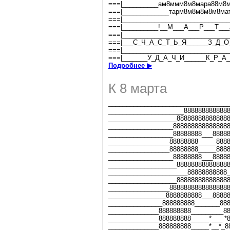
===|__________ам8ммм8м8мара88м8м
===|_____________тарм8м8м8м8м8мат
===|______________________________
===|__________!__М___А___Р___Т___
===|______________________________
===|___С_Ч_А_С_Т_Ь_Я______З_Д_О
===|______________________________
===|_______У_Д_А_Ч_И______К_Р_А
Подробнее ▶
К 8 марта
_________________________________
_____________________888888888888
___________________888888888888888
__________________8888888888888888
__________________88888888___88888
_________________88888888_____8888
_________________88888888_____8888
__________________88888888___88888
___________________888888888888888
______________________88888888888_
___________________888888888888888
_________________88888888888888888
________________8888888888___88888
_______________888888888_______88
______________888888888_________8
______________888888888_____*___ *
______________888888888_____*__*_8