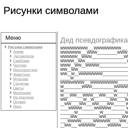
Рисунки символами
Меню
Дед псевдографика
Рисунки символами
WWWWWWWW___WWWWWWWW___
Аниме
WWWWWW___WWW__________WWW
Автомобили
WWWWW__WWW________________
Смайлики
WWWW__WW____________________
WWW__WW__WWWW______________
Чертики
WW__WW________________________
Инопланетяне
WW__W__WWWWWWW_____________
Животные
_____W__________________________
Мультики
WWWWWWW___WWWWWWWW_____
Сердечки
W_________WWW___________WWW
Цветы
W_________________________W____
Маленькие
W___WW___WWW___WW____W____
На праздник
WW________W__W________WW___
Оружие
__WW____WW___WW____WW______
Лица
____WWWW______WWWWW_______ 
_______W___________W__________
_____WW___________WW________
___ WWWW______WWWWW____ WW
__WW___ WWWWW______WWWW___